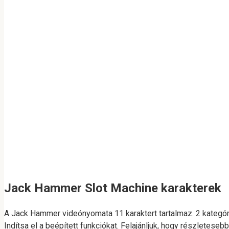
Jack Hammer Slot Machine karakterek
A Jack Hammer videónyomata 11 karaktert tartalmaz. 2 kategór
Indítsa el a beépített funkciókat. Felajánljuk, hogy részletese