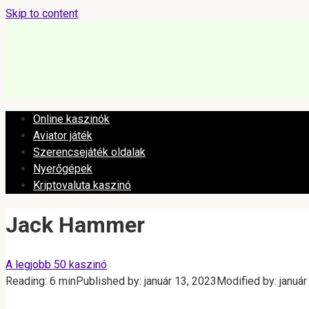
Skip to content
Online kaszinók
Aviator játék
Szerencsejáték oldalak
Nyerőgépek
Kriptovaluta kaszinó
Jack Hammer
A legjobb 50 kaszinó
Reading:
6 min
Published by:
január 13, 2023
Modified by:
január