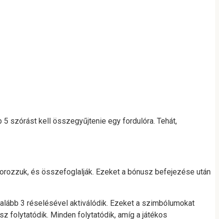
5 szórást kell összegyűjtenie egy fordulóra. Tehát,
orozzuk, és összefoglalják. Ezeket a bónusz befejezése után
alább 3 réselésével aktiválódik. Ezeket a szimbólumokat
z folytatódik. Minden folytatódik, amíg a játékos