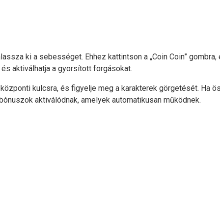
sza ki a sebességet. Ehhez kattintson a „Coin Coin” gombra, és
 és aktiválhatja a gyorsított forgásokat.
gy központi kulcsra, és figyelje meg a karakterek görgetését. H
in bónuszok aktiválódnak, amelyek automatikusan működnek.