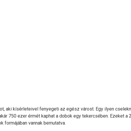
t, aki kísérleteivel fenyegeti az egész várost. Egy ilyen cselekm
ár 750 ezer érmét kaphat a dobok egy tekercsében. Ezeket a 25 
sok formájában vannak bemutatva.