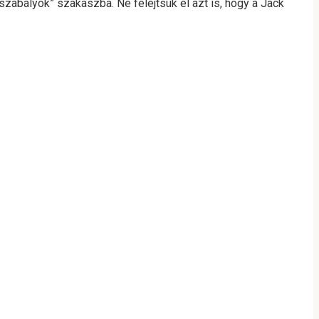
zabályok” szakaszba. Ne felejtsük el azt is, hogy a Jack