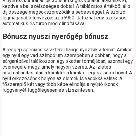
A nyertes kombinációk 30 lehetséges vonalon alakulnak ki,
kezdve a bal szélsőséges dobtal. A táblázatos értékből álló
díj összege megsokszorozódik a sebességgel. A szorzó
legmagasabb tényezője az x6950. Játszhat egy szokásos,
automatikus és turbó mód elindításával.
Bónusz nyuszi nyerőgép bónusz
A résgép speciális karakterei hangsúlyozzák a témát. Amikor
egy nyúl egy vad szimbólum szerepében a dobban, hogy a
sárgarépával találkozzon egy skatter formájában, azonnal egy
csemegére megy, amely nagyon szereti. Az ízletes
ártalmatlanítás után a karakter a karakter egész sorra bővül. A
nyúl érkezésének helyén az elemek is vadokká válnak. A
főszereplő két vagy több képe elindítja a nyújtó ikonok
függvényét függőlegesen és vízszintesen.