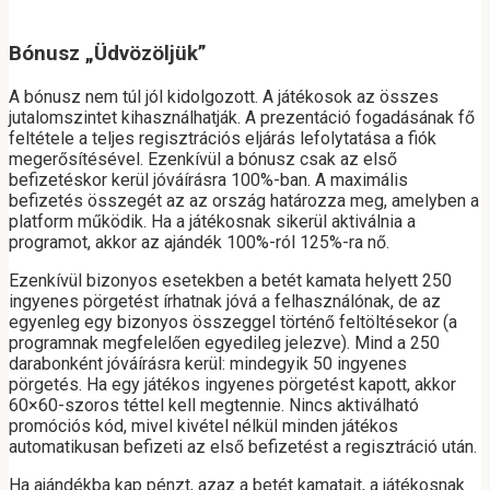
Bónusz „Üdvözöljük”
A bónusz nem túl jól kidolgozott. A játékosok az összes
jutalomszintet kihasználhatják. A prezentáció fogadásának fő
feltétele a teljes regisztrációs eljárás lefolytatása a fiók
megerősítésével. Ezenkívül a bónusz csak az első
befizetéskor kerül jóváírásra 100%-ban. A maximális
befizetés összegét az az ország határozza meg, amelyben a
platform működik. Ha a játékosnak sikerül aktiválnia a
programot, akkor az ajándék 100%-ról 125%-ra nő.
Ezenkívül bizonyos esetekben a betét kamata helyett 250
ingyenes pörgetést írhatnak jóvá a felhasználónak, de az
egyenleg egy bizonyos összeggel történő feltöltésekor (a
programnak megfelelően egyedileg jelezve). Mind a 250
darabonként jóváírásra kerül: mindegyik 50 ingyenes
pörgetés. Ha egy játékos ingyenes pörgetést kapott, akkor
60×60-szoros téttel kell megtennie. Nincs aktiválható
promóciós kód, mivel kivétel nélkül minden játékos
automatikusan befizeti az első befizetést a regisztráció után.
Ha ajándékba kap pénzt, azaz a betét kamatait, a játékosnak