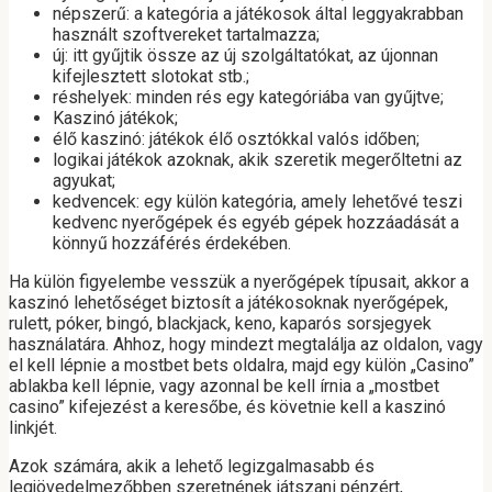
népszerű: a kategória a játékosok által leggyakrabban
használt szoftvereket tartalmazza;
új: itt gyűjtik össze az új szolgáltatókat, az újonnan
kifejlesztett slotokat stb.;
réshelyek: minden rés egy kategóriába van gyűjtve;
Kaszinó játékok;
élő kaszinó: játékok élő osztókkal valós időben;
logikai játékok azoknak, akik szeretik megerőltetni az
agyukat;
kedvencek: egy külön kategória, amely lehetővé teszi
kedvenc nyerőgépek és egyéb gépek hozzáadását a
könnyű hozzáférés érdekében.
Ha külön figyelembe vesszük a nyerőgépek típusait, akkor a
kaszinó lehetőséget biztosít a játékosoknak nyerőgépek,
rulett, póker, bingó, blackjack, keno, kaparós sorsjegyek
használatára. Ahhoz, hogy mindezt megtalálja az oldalon, vagy
el kell lépnie a mostbet bets oldalra, majd egy külön „Casino”
ablakba kell lépnie, vagy azonnal be kell írnia a „mostbet
casino” kifejezést a keresőbe, és követnie kell a kaszinó
linkjét.
Azok számára, akik a lehető legizgalmasabb és
legjövedelmezőbben szeretnének játszani pénzért,