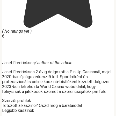
( No ratings yet )
6
Janet Fredrickson
/ author of the article
Janet Fredrickson 2 évig dolgozott a Pin Up Casinonál, majd
2020-ban újságszerkesztő lett. Sportíróként és
professzionális online kaszinó-bírálóként kezdett dolgozni.
2023-ben létrehozta World Casino weboldalát, hogy
felnyissák a játékosok szemét a szerencsejáték-ipar felé.
Szerzői profilok
Tetszett a kaszinó? Oszd meg a barátaiddal:
Legjobb kaszinók