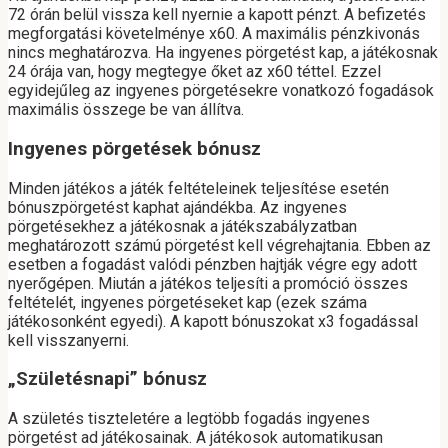
72 órán belül vissza kell nyernie a kapott pénzt. A befizetés
megforgatási követelménye x60. A maximális pénzkivonás
nincs meghatározva. Ha ingyenes pörgetést kap, a játékosnak
24 órája van, hogy megtegye őket az x60 téttel. Ezzel
egyidejűleg az ingyenes pörgetésekre vonatkozó fogadások
maximális összege be van állítva.
Ingyenes pörgetések bónusz
Minden játékos a játék feltételeinek teljesítése esetén
bónuszpörgetést kaphat ajándékba. Az ingyenes
pörgetésekhez a játékosnak a játékszabályzatban
meghatározott számú pörgetést kell végrehajtania. Ebben az
esetben a fogadást valódi pénzben hajtják végre egy adott
nyerőgépen. Miután a játékos teljesíti a promóció összes
feltételét, ingyenes pörgetéseket kap (ezek száma
játékosonként egyedi). A kapott bónuszokat x3 fogadással
kell visszanyerni.
„Születésnapi” bónusz
A születés tiszteletére a legtöbb fogadás ingyenes
pörgetést ad játékosainak. A játékosok automatikusan