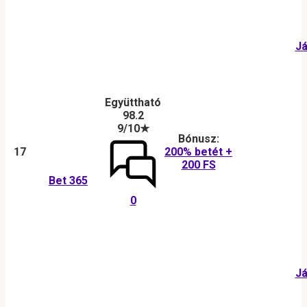
Já
Együttható
98.2
9/10★
Bónusz:
17
200% betét +
200 FS
Bet 365
0
Já