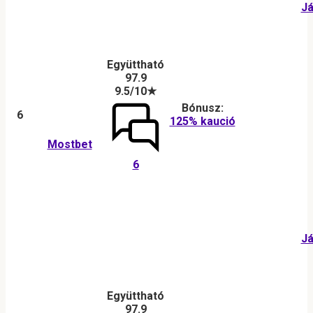
Já
Együttható
97.9
9.5/10★
Bónusz:
6
125% kaució
Mostbet
6
Já
Együttható
97.9