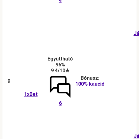
4
Já
Együttható
96%
9.4/10★
Bónusz:
9
100% kaució
1xBet
6
Já