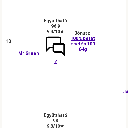
Együttható
96.9
9.3/10★
Bónusz:
100% betét
10
esetén 100
€-ig
Mr Green
2
Já
Együttható
98
9.3/10★