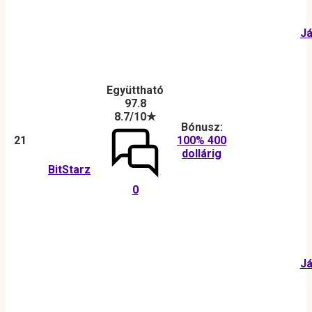
Já
Együttható
97.8
8.7/10★
Bónusz:
21
100% 400
dollárig
BitStarz
0
Já