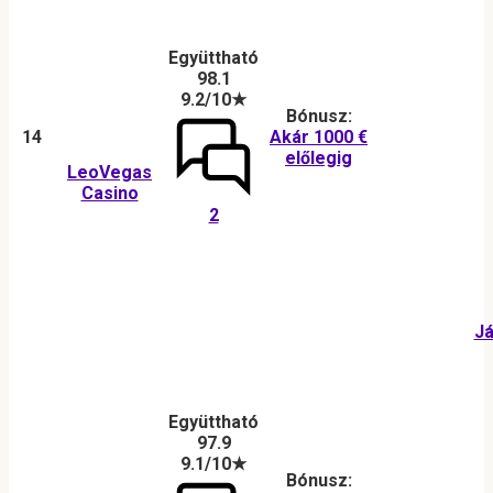
Együttható
98.1
9.2/10★
Bónusz:
14
Akár 1000 €
előlegig
LeoVegas
Casino
2
Já
Együttható
97.9
9.1/10★
Bónusz: