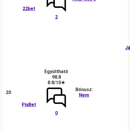
22bet
2
Já
Együttható
98.8
8.8/10★
Bónusz:
20
Nem
PixBet
0