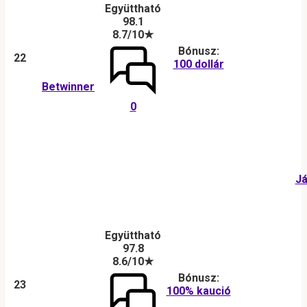
Együttható
98.1
8.7/10★
Bónusz:
22
100 dollár
Betwinner
0
Já
Együttható
97.8
8.6/10★
Bónusz:
23
100% kaució