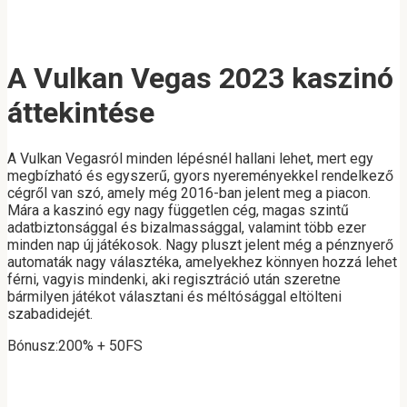
A Vulkan Vegas 2023 kaszinó
áttekintése
A Vulkan Vegasról minden lépésnél hallani lehet, mert egy
megbízható és egyszerű, gyors nyereményekkel rendelkező
cégről van szó, amely még 2016-ban jelent meg a piacon.
Mára a kaszinó egy nagy független cég, magas szintű
adatbiztonsággal és bizalmassággal, valamint több ezer
minden nap új játékosok. Nagy pluszt jelent még a pénznyerő
automaták nagy választéka, amelyekhez könnyen hozzá lehet
férni, vagyis mindenki, aki regisztráció után szeretne
bármilyen játékot választani és méltósággal eltölteni
szabadidejét.
Bónusz:200% + 50FS