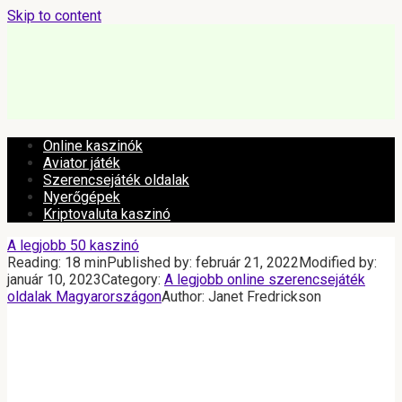
Skip to content
Online kaszinók
Aviator játék
Szerencsejáték oldalak
Nyerőgépek
Kriptovaluta kaszinó
A legjobb 50 kaszinó
Reading:
18 min
Published by:
február 21, 2022
Modified by:
január 10, 2023
Category:
A legjobb online szerencsejáték
oldalak Magyarországon
Author:
Janet Fredrickson