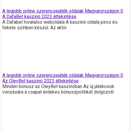
A legjobb online szerencsejáték oldalak Magyarországon
0
A DafaBet kaszinó 2023 áttekintése
A Dafabet hivatalos weboldala A kaszinó oldala piros és
fekete színben készül. Az aktív
A legjobb online szerencsejáték oldalak Magyarországon
0
Az OleyBet kaszinó 2023 áttekintése
Minden bónusz az OleyBet kaszinóban Az új játékosok
vonzására a csapat érdekes bónuszpolitikát dolgozott