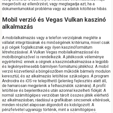
megerősíti az ellenőrzést, vagy megtagadja azt, ha a
dokumentumokkal probléma vagy az adatok kitöltése hibás.
Mobil verzió és Vegas Vulkan kaszinó
alkalmazás
A mobilalkalmazás vagy a telefon verziójának megléte a
vállalat integritásának és minőségének kritériuma, mivel csak
a jó cégek foglalkoznak egy ilyen kaszinóformátum
létrehozásával. A Vulkan Vegas mobilalkalmazással és
mobilböngészővel is rendelkezik. A játékosok véleménye
egyértelmű: ennek a cégnek a kaszinóalkalmazása a legjobb
és legkényelmesebb bármilyen formátumú játékhoz. A mobil
verzió közvetlenül a böngészőben működik bármely modulon
keresztül, és az alkalmazás letöltése szükséges. A program
Androidra és iOS-re telepíthető (jelenleg fejlesztés alatt áll,
de hamarosan megjelenik a felhasználók számára). A profil
letöltése és bejelentkezés után azonnal kezelheti fiókját. A
normál számítógépes verzióban tárolt összes játék elérhető
az alkalmazásban, ráadásul a grafikában sincsenek eltérések,
minden részlet alaposan átgondolt és kidolgozott. A
pénzfelvétel ugyanúgy történik, mint a számítógépes