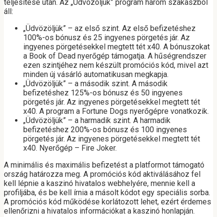
teljesítése után. Az „Üdvözöljük” program három szakaszból
áll:
„Üdvözöljük” – az első szint. Az első befizetéshez
100%-os bónusz és 25 ingyenes pörgetés jár. Az
ingyenes pörgetésekkel megtett tét x40. A bónuszokat
a Book of Dead nyerőgép támogatja. A hűségrendszer
ezen szintjéhez nem készült promóciós kód, mivel azt
minden új vásárló automatikusan megkapja.
„Üdvözöljük” – a második szint. A második
befizetéshez 125%-os bónusz és 50 ingyenes
pörgetés jár. Az ingyenes pörgetésekkel megtett tét
x40. A program a Fortune Dogs nyerőgépre vonatkozik.
„Üdvözöljük” – a harmadik szint. A harmadik
befizetéshez 200%-os bónusz és 100 ingyenes
pörgetés jár. Az ingyenes pörgetésekkel megtett tét
x40. Nyerőgép – Fire Joker.
A minimális és maximális befizetést a platformot támogató
ország határozza meg. A promóciós kód aktiválásához fel
kell lépnie a kaszinó hivatalos webhelyére, mennie kell a
profiljába, és be kell írnia a másolt kódot egy speciális sorba.
A promóciós kód működése korlátozott lehet, ezért érdemes
ellenőrizni a hivatalos információkat a kaszinó honlapján.