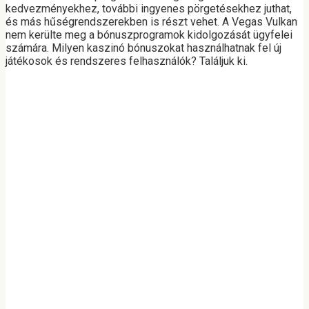
kedvezményekhez, további ingyenes pörgetésekhez juthat,
és más hűségrendszerekben is részt vehet. A Vegas Vulkan
nem kerülte meg a bónuszprogramok kidolgozását ügyfelei
számára. Milyen kaszinó bónuszokat használhatnak fel új
játékosok és rendszeres felhasználók? Találjuk ki.