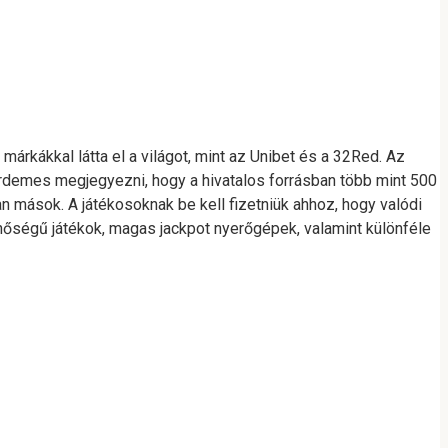
árkákkal látta el a világot, mint az Unibet és a 32Red. Az
l érdemes megjegyezni, hogy a hivatalos forrásban több mint 500
n mások. A játékosoknak be kell fizetniük ahhoz, hogy valódi
nőségű játékok, magas jackpot nyerőgépek, valamint különféle