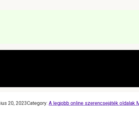
ius 20, 2023
Category:
A legjobb online szerencsejáték oldalak