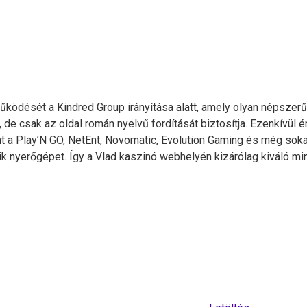
ödését a Kindred Group irányítása alatt, amely olyan népszerű m
, de csak az oldal román nyelvű fordítását biztosítja. Ezenkívü
nt a Play’N GO, NetEnt, Novomatic, Evolution Gaming és még soka
k nyerőgépet. Így a Vlad kaszinó webhelyén kizárólag kiváló mi