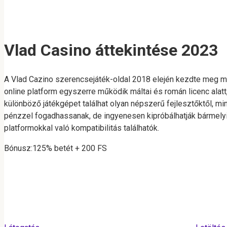
Vlad Casino áttekintése 2023
A Vlad Cazino szerencsejáték-oldal 2018 elején kezdte meg műk
online platform egyszerre működik máltai és román licenc alatt
különböző játékgépet találhat olyan népszerű fejlesztőktől, mi
pénzzel fogadhassanak, de ingyenesen kipróbálhatják bármelyi
platformokkal való kompatibilitás találhatók.
Bónusz:125% betét + 200 FS