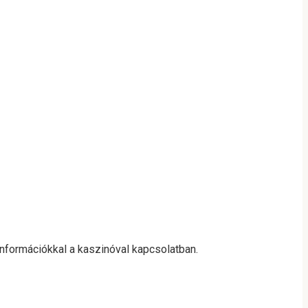
információkkal a kaszinóval kapcsolatban.