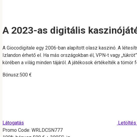
A 2023-as digitális kaszinóját
A Giocodigitale egy 2006-ban alapított olasz kaszinó. A létes
Izlandon érhető el. Ha más országokban él, VPN-t vagy „tükröt
körében a világ minden tájáról. A játékosok értékelték a tömör 
Bónusz:500 €
Látogatás
Letölté
Promo Code: WRLDCSN777