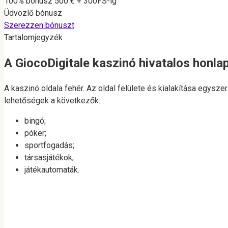
100% bónusz 500 € + 300FS-ig
Üdvözlő bónusz
Szerezzen bónuszt
Tartalomjegyzék
A GiocoDigitale kaszinó hivatalos honlap
A kaszinó oldala fehér. Az oldal felülete és kialakítása egys
lehetőségek a következők:
bingó;
póker;
sportfogadás;
társasjátékok;
játékautomaták.