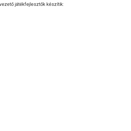
vezető játékfejlesztők készítik: