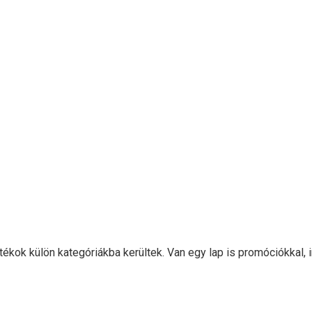
ékok külön kategóriákba kerültek. Van egy lap is promóciókkal, 