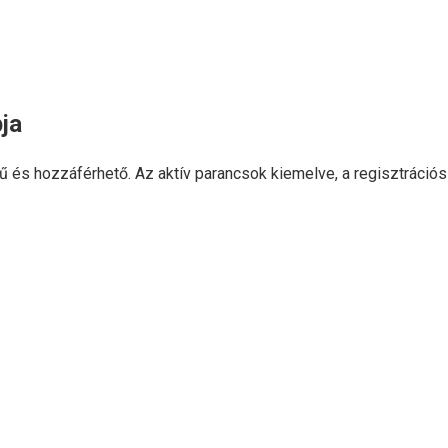
ja
zerű és hozzáférhető. Az aktív parancsok kiemelve, a regisztrác