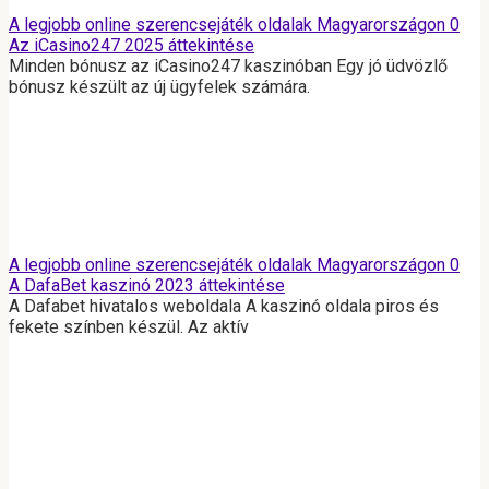
A legjobb online szerencsejáték oldalak Magyarországon
0
Az iCasino247 2025 áttekintése
Minden bónusz az iCasino247 kaszinóban Egy jó üdvözlő
bónusz készült az új ügyfelek számára.
A legjobb online szerencsejáték oldalak Magyarországon
0
A DafaBet kaszinó 2023 áttekintése
A Dafabet hivatalos weboldala A kaszinó oldala piros és
fekete színben készül. Az aktív