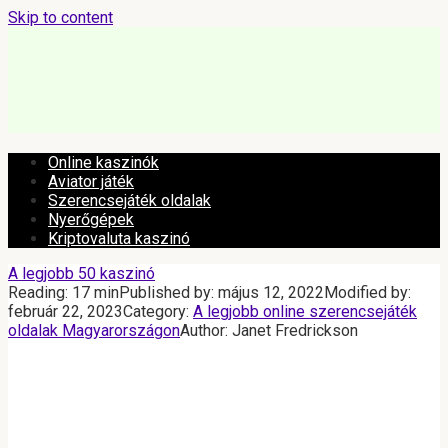
Skip to content
Online kaszinók
Aviator játék
Szerencsejáték oldalak
Nyerőgépek
Kriptovaluta kaszinó
A legjobb 50 kaszinó
Reading:
17 min
Published by:
május 12, 2022
Modified by:
február 22, 2023
Category:
A legjobb online szerencsejáték
oldalak Magyarországon
Author:
Janet Fredrickson