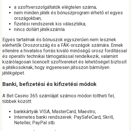
a szoftverszolgáltatók elégtelen száma;
nem minden játék és bónuszprogram érhető el egyes
országokban;
fizetési rendszerek kis választéka;
nincs dollárt játékszámla.
Egyes tartalmak és bónuszok egyszerűen nem lesznek
elérhetők Oroszország és a FÁK-országok számára. Ennek
ellenére a hivatalos forrás kiváló minőségű orosz fordítással
és operatív technikai támogatással rendelkezik, valamint
kizárólagosan licencelt szoftvereket és lehetőséget biztosít
a játékosoknak, hogy ingyenesen játsszon bármilyen
játékgépet.
Banki, befizetési és kifizetési módok
A Bet Casino 365 számláját számos módon töltheti fel,
többek között:
bankkártyák VISA, MasterCard, Maestro;
Internetes banki rendszerek: PaySafeCard, Skrill,
Neteller, PayPal stb.