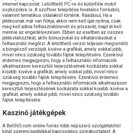
internet kapcsolat. Letölthető PC-re és különféle mobil
eszközökre is. A szoftver telepítése hivatalos forrásból,
valamint tematikus oldalakról történik. Ráadásul, Ha a
játékosnak már van fiókja, akkor nem kell újat nyitnia, csak
meg kell adnia felhasználónevét és jelszavát, majd át kell
mennie az engedélyezésen. Ebben az esetben az összes
játékstatisztikát, aktív bónuszokat és elhatárolásokat a
felhasználó megőrzi. A letölthető verzió teljesen megismétli
a böngésző verzióját, kivéve a grafikát, amely sokkal jobb,
mivel nincs szükség további fájlok telepítésére. Ezenkívül
érdemes megjegyezni, hogy a felhasználói információk
alkalmazáson keresztüli terjesztésének kockázata sokkal
kisebb. kivéve a grafikát, amely sokkal jobb, mivel nincs
szükség további fájlok telepítésére. Ezenkívül érdemes
megjegyezni, hogy a felhasználói információk alkalmazáson
keresztüli terjesztésének kockázata sokkal kisebb. kivéve a
grafikát, amely sokkal jobb, mivel nincs szükség további
fájlok telepítésére.
Kaszinó játékgépek
A Bet365.com online forrás több népszerű szolgáltatótól
kínál szerencsejátékkal kapcsolatos szórakoztatást. A