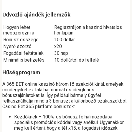
Üdvözlő ajándék jellemzők
Hogyan lehet
Regisztráljon a kaszinó hivatalos
megszerezni a
honlapján
Bónusz összege
100 dollár
Nyerő szorzó
x20
Fogadási feltételek
30 nap
Minimális befizetés
10 dollártól és felfelé
Hűségprogram
A 365 BET online kaszinó három fő szekciót kínál, amelyek
mindegyikéhez találhat normál és ideiglenes
bónuszajánlatokat is. Így például bármely ügyfél
felhasználhatja mind a 3 bónuszt a különböző szakaszokból.
Casino Bet 365 platform bónuszok:
Kezdőknek – 100%-os bónusz felhalmozódása
speciális promóciós kóddal vagy anélkül. Ugyanakkor
meg kell érteni, hogy a tét x15, a fogadási időszak