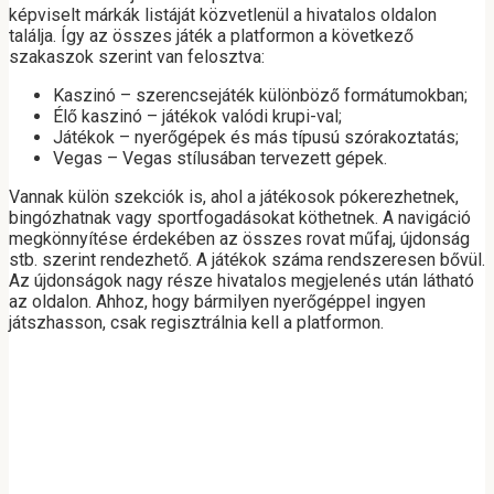
képviselt márkák listáját közvetlenül a hivatalos oldalon
találja. Így az összes játék a platformon a következő
szakaszok szerint van felosztva:
Kaszinó – szerencsejáték különböző formátumokban;
Élő kaszinó – játékok valódi krupi-val;
Játékok – nyerőgépek és más típusú szórakoztatás;
Vegas – Vegas stílusában tervezett gépek.
Vannak külön szekciók is, ahol a játékosok pókerezhetnek,
bingózhatnak vagy sportfogadásokat köthetnek. A navigáció
megkönnyítése érdekében az összes rovat műfaj, újdonság
stb. szerint rendezhető. A játékok száma rendszeresen bővül.
Az újdonságok nagy része hivatalos megjelenés után látható
az oldalon. Ahhoz, hogy bármilyen nyerőgéppel ingyen
játszhasson, csak regisztrálnia kell a platformon.