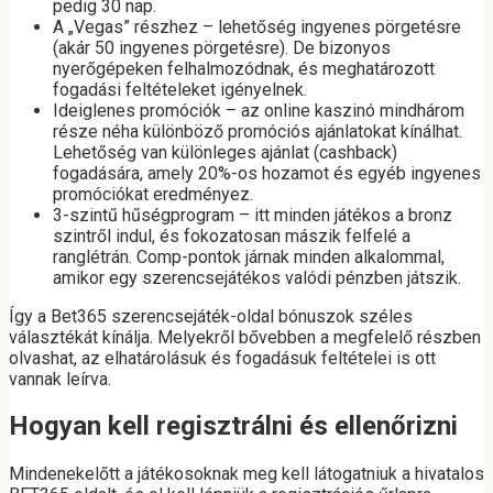
pedig 30 nap.
A „Vegas” részhez – lehetőség ingyenes pörgetésre
(akár 50 ingyenes pörgetésre). De bizonyos
nyerőgépeken felhalmozódnak, és meghatározott
fogadási feltételeket igényelnek.
Ideiglenes promóciók – az online kaszinó mindhárom
része néha különböző promóciós ajánlatokat kínálhat.
Lehetőség van különleges ajánlat (cashback)
fogadására, amely 20%-os hozamot és egyéb ingyenes
promóciókat eredményez.
3-szintű hűségprogram – itt minden játékos a bronz
szintről indul, és fokozatosan mászik felfelé a
ranglétrán. Comp-pontok járnak minden alkalommal,
amikor egy szerencsejátékos valódi pénzben játszik.
Így a Bet365 szerencsejáték-oldal bónuszok széles
választékát kínálja. Melyekről bővebben a megfelelő részben
olvashat, az elhatárolásuk és fogadásuk feltételei is ott
vannak leírva.
Hogyan kell regisztrálni és ellenőrizni
Mindenekelőtt a játékosoknak meg kell látogatniuk a hivatalos