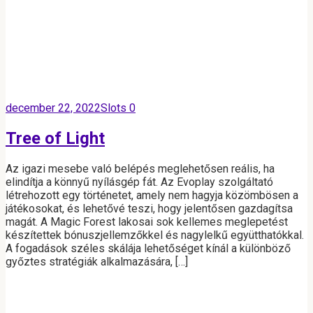
december 22, 2022
Slots
0
Tree of Light
Az igazi mesebe való belépés meglehetősen reális, ha
elindítja a könnyű nyílásgép fát. Az Evoplay szolgáltató
létrehozott egy történetet, amely nem hagyja közömbösen a
játékosokat, és lehetővé teszi, hogy jelentősen gazdagítsa
magát. A Magic Forest lakosai sok kellemes meglepetést
készítettek bónuszjellemzőkkel és nagylelkű együtthatókkal.
A fogadások széles skálája lehetőséget kínál a különböző
győztes stratégiák alkalmazására, […]