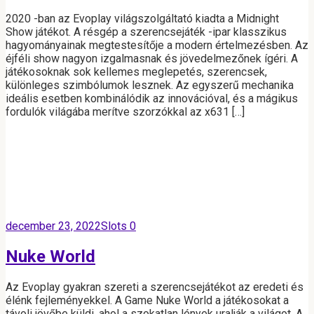
2020 -ban az Evoplay világszolgáltató kiadta a Midnight
Show játékot. A résgép a szerencsejáték -ipar klasszikus
hagyományainak megtestesítője a modern értelmezésben. Az
éjféli show nagyon izgalmasnak és jövedelmezőnek ígéri. A
játékosoknak sok kellemes meglepetés, szerencsek,
különleges szimbólumok lesznek. Az egyszerű mechanika
ideális esetben kombinálódik az innovációval, és a mágikus
fordulók világába merítve szorzókkal az x631 […]
december 23, 2022
Slots
0
Nuke World
Az Evoplay gyakran szereti a szerencsejátékot az eredeti és
élénk fejleményekkel. A Game Nuke World a játékosokat a
távoli jövőbe küldi, ahol a szokatlan lények uralják a világot. A