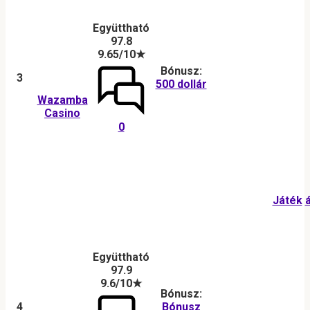
Együttható
97.8
9.65/10★
Bónusz:
3
500 dollár
Wazamba
Casino
0
Játék
Együttható
97.9
9.6/10★
Bónusz:
4
Bónusz