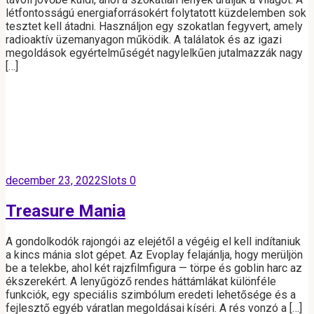
létfontosságú energiaforrásokért folytatott küzdelemben sok
tesztet kell átadni. Használjon egy szokatlan fegyvert, amely
radioaktív üzemanyagon működik. A találatok és az igazi
megoldások egyértelműségét nagylelkűen jutalmazzák nagy
[…]
december 23, 2022
Slots
0
Treasure Mania
A gondolkodók rajongói az elejétől a végéig el kell indítaniuk
a kincs mánia slot gépet. Az Evoplay felajánlja, hogy merüljön
be a telekbe, ahol két rajzfilmfigura — törpe és goblin harc az
ékszerekért. A lenyűgöző rendes háttámlákat különféle
funkciók, egy speciális szimbólum eredeti lehetősége és a
fejlesztő egyéb váratlan megoldásai kíséri. A rés vonzó a […]