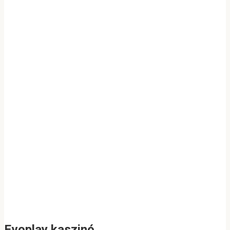
Evoplay kaszinó