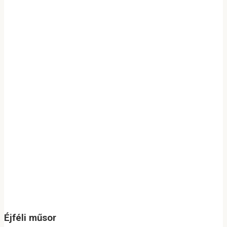
Éjféli műsor