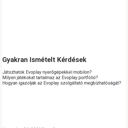
Gyakran Ismételt Kérdések
Játszhatok Evoplay nyerőgépekkel mobilon?
Milyen játékokat tartalmaz az Evoplay portfólió?
Hogyan igazolják az Evoplay szolgáltató megbízhatóságát?