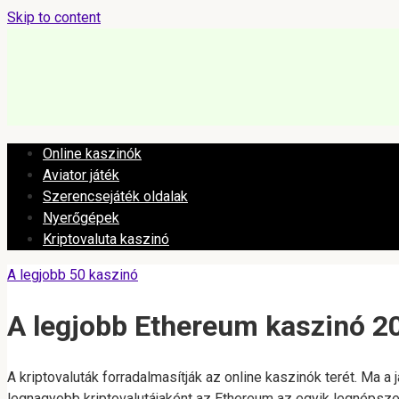
Skip to content
Online kaszinók
Aviator játék
Szerencsejáték oldalak
Nyerőgépek
Kriptovaluta kaszinó
A legjobb 50 kaszinó
A legjobb Ethereum kaszinó 2
A kriptovaluták forradalmasítják az online kaszinók terét. Ma 
legnagyobb kriptovalutájaként az Ethereum az egyik legnépsz