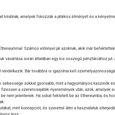
 kínálnak, amelyek fokozzák a játékos élményét és a kényelmet, 
Ethereummal. Számos előnnyel jár azoknak, akik már befektettek 
áruk vásárlása során általában egy kis összegű pénztárcához jut
 rendelkezik. Bár továbbra is igazolnia kell személyazonosságá
sok sebessége sokkal gyorsabb, mint a hagyományos kaszinók és 
izessen a szerencsejáték-nyeremények után, azok, amelyek ezt t
 be nem jelentenek. Ha sokat fektetett be az Ethereumba, és hos
ak.
utákat, mint koncepciót, és szeretné látni a használatuk elterj
őnyös lesz.