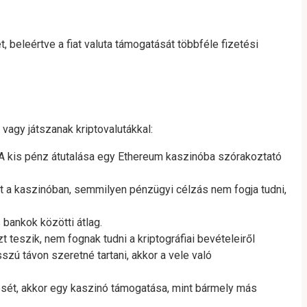
beleértve a fiat valuta támogatását többféle fizetési
vagy játszanak kriptovalutákkal:
. A kis pénz átutalása egy Ethereum kaszinóba szórakoztató
t a kaszinóban, semmilyen pénzügyi célzás nem fogja tudni,
bankok közötti átlag.
eszik, nem fognak tudni a kriptográfiai bevételeiről
szú távon szeretné tartani, akkor a vele való
edését, akkor egy kaszinó támogatása, mint bármely más