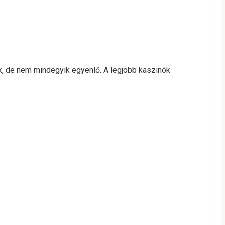
k, de nem mindegyik egyenlő. A legjobb kaszinók