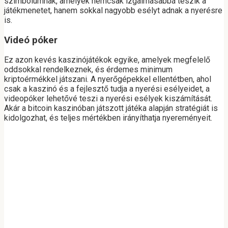
szimbólumnak, amelyek nemcsak izgalmasabbá teszik a
játékmenetet, hanem sokkal nagyobb esélyt adnak a nyerésre
is.
Videó póker
Ez azon kevés kaszinójátékok egyike, amelyek megfelelő
oddsokkal rendelkeznek, és érdemes minimum
kriptoérmékkel játszani. A nyerőgépekkel ellentétben, ahol
csak a kaszinó és a fejlesztő tudja a nyerési esélyeidet, a
videopóker lehetővé teszi a nyerési esélyek kiszámítását.
Akár a bitcoin kaszinóban játszott játéka alapján stratégiát is
kidolgozhat, és teljes mértékben irányíthatja nyereményeit.