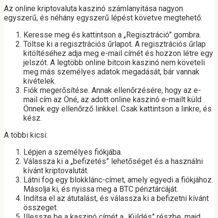
Az online kriptovaluta kaszinó számlanyitása nagyon
egyszerű, és néhány egyszerű lépést követve megtehető:
Keresse meg és kattintson a „Regisztráció” gombra.
Töltse ki a regisztrációs űrlapot. A regisztrációs űrlap
kitöltéséhez adja meg e-mail címét és hozzon létre egy
jelszót. A legtöbb online bitcoin kaszinó nem követeli
meg más személyes adatok megadását, bár vannak
kivételek.
Fiók megerősítése. Annak ellenőrzésére, hogy az e-
mail cím az Öné, az adott online kaszinó e-mailt küld
Önnek egy ellenőrző linkkel. Csak kattintson a linkre, és
kész.
A többi kicsi:
Lépjen a személyes fiókjába.
Válassza ki a „befizetés” lehetőséget és a használni
kívánt kriptovalutát.
Látni fog egy blokklánc-címet, amely egyedi a fiókjához.
Másolja ki, és nyissa meg a BTC pénztárcáját.
Indítsa el az átutalást, és válassza ki a befizetni kívánt
összeget.
Illessze be a kaszinó címét a „Küldés” részbe, majd