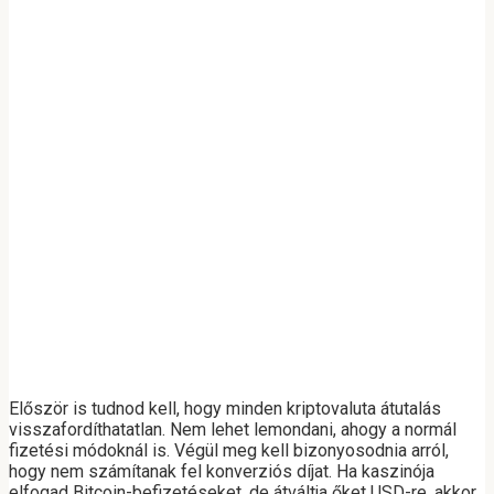
Először is tudnod kell, hogy minden kriptovaluta átutalás
visszafordíthatatlan. Nem lehet lemondani, ahogy a normál
fizetési módoknál is. Végül meg kell bizonyosodnia arról,
hogy nem számítanak fel konverziós díjat. Ha kaszinója
elfogad Bitcoin-befizetéseket, de átváltja őket USD-re, akkor