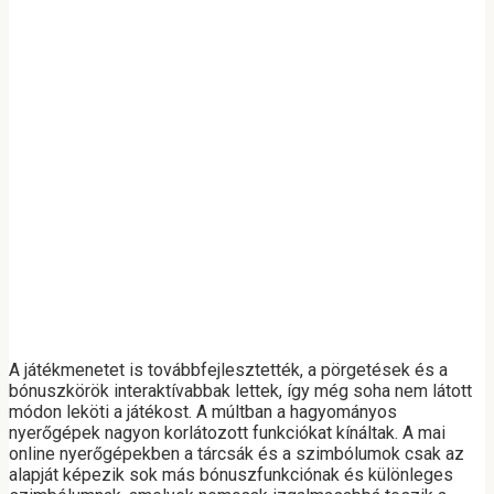
A játékmenetet is továbbfejlesztették, a pörgetések és a
bónuszkörök interaktívabbak lettek, így még soha nem látott
módon leköti a játékost. A múltban a hagyományos
nyerőgépek nagyon korlátozott funkciókat kínáltak. A mai
online nyerőgépekben a tárcsák és a szimbólumok csak az
alapját képezik sok más bónuszfunkciónak és különleges