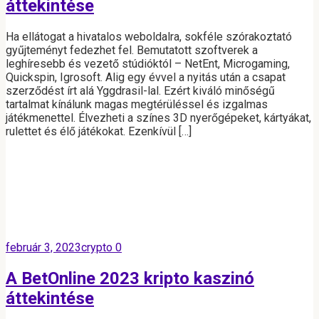
áttekintése
Ha ellátogat a hivatalos weboldalra, sokféle szórakoztató
gyűjteményt fedezhet fel. Bemutatott szoftverek a
leghíresebb és vezető stúdióktól – NetEnt, Microgaming,
Quickspin, Igrosoft. Alig egy évvel a nyitás után a csapat
szerződést írt alá Yggdrasil-lal. Ezért kiváló minőségű
tartalmat kínálunk magas megtérüléssel és izgalmas
játékmenettel. Élvezheti a színes 3D nyerőgépeket, kártyákat,
rulettet és élő játékokat. Ezenkívül […]
február 3, 2023
crypto
0
A BetOnline 2023 kripto kaszinó
áttekintése