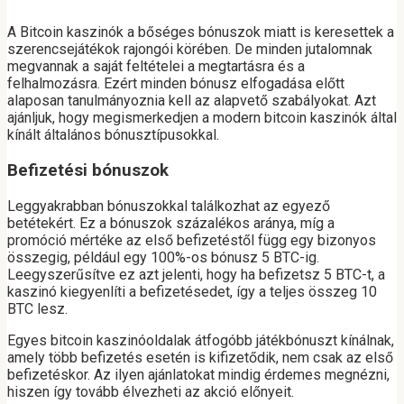
A Bitcoin kaszinók a bőséges bónuszok miatt is keresettek a
szerencsejátékok rajongói körében. De minden jutalomnak
megvannak a saját feltételei a megtartásra és a
felhalmozásra. Ezért minden bónusz elfogadása előtt
alaposan tanulmányoznia kell az alapvető szabályokat. Azt
ajánljuk, hogy megismerkedjen a modern bitcoin kaszinók által
kínált általános bónusztípusokkal.
Befizetési bónuszok
Leggyakrabban bónuszokkal találkozhat az egyező
betétekért. Ez a bónuszok százalékos aránya, míg a
promóció mértéke az első befizetéstől függ egy bizonyos
összegig, például egy 100%-os bónusz 5 BTC-ig.
Leegyszerűsítve ez azt jelenti, hogy ha befizetsz 5 BTC-t, a
kaszinó kiegyenlíti a befizetésedet, így a teljes összeg 10
BTC lesz.
Egyes bitcoin kaszinóoldalak átfogóbb játékbónuszt kínálnak,
amely több befizetés esetén is kifizetődik, nem csak az első
befizetéskor. Az ilyen ajánlatokat mindig érdemes megnézni,
hiszen így tovább élvezheti az akció előnyeit.