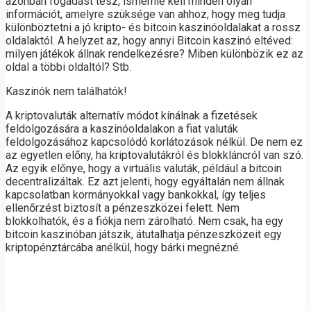
azonban fogadást tesz, ismernie kell minden olyan
információt, amelyre szüksége van ahhoz, hogy meg tudja
különböztetni a jó kripto- és bitcoin kaszinóoldalakat a rossz
oldalaktól. A helyzet az, hogy annyi Bitcoin kaszinó eltéved:
milyen játékok állnak rendelkezésre? Miben különbözik ez az
oldal a többi oldaltól? Stb.
Kaszinók nem találhatók!
A kriptovaluták alternatív módot kínálnak a fizetések
feldolgozására a kaszinóoldalakon a fiat valuták
feldolgozásához kapcsolódó korlátozások nélkül. De nem ez
az egyetlen előny, ha kriptovalutákról és blokkláncról van szó.
Az egyik előnye, hogy a virtuális valuták, például a bitcoin
decentralizáltak. Ez azt jelenti, hogy egyáltalán nem állnak
kapcsolatban kormányokkal vagy bankokkal, így teljes
ellenőrzést biztosít a pénzeszközei felett. Nem
blokkolhatók, és a fiókja nem zárolható. Nem csak, ha egy
bitcoin kaszinóban játszik, átutalhatja pénzeszközeit egy
kriptopénztárcába anélkül, hogy bárki megnézné.