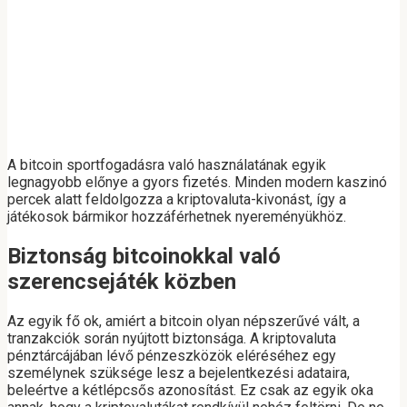
A bitcoin sportfogadásra való használatának egyik
legnagyobb előnye a gyors fizetés. Minden modern kaszinó
percek alatt feldolgozza a kriptovaluta-kivonást, így a
játékosok bármikor hozzáférhetnek nyereményükhöz.
Biztonság bitcoinokkal való
szerencsejáték közben
Az egyik fő ok, amiért a bitcoin olyan népszerűvé vált, a
tranzakciók során nyújtott biztonsága. A kriptovaluta
pénztárcájában lévő pénzeszközök eléréséhez egy
személynek szüksége lesz a bejelentkezési adataira,
beleértve a kétlépcsős azonosítást. Ez csak az egyik oka