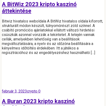
A BitWiz 2023 kripto kaszinó
áttekintése
Bitwiz hivatalos weboldala A BitWiz hivatalos oldala kiforrott,
strukturált módon készült, túlnyomórészt zöld színnel. A
csábító promóciós ajánlatokkal ellátott változó hirdetési
csúszkák azonnal vonzzák a tekintetet. A tetején vannak
cellák, amelyekben lehetőség van a beállítások
megváltoztatására, a nyelv és az időzóna beállítására a
kényelmes időtöltés érdekében. Itt a játékos a
regisztrációhoz és az engedélyezéshez használható […]
február 3, 2023
crypto
0
A Buran 2023 kripto kaszinó