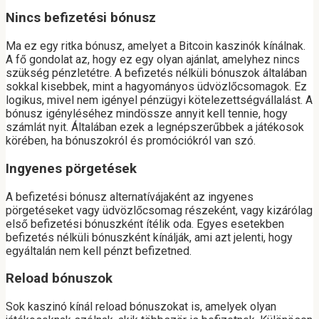
Nincs befizetési bónusz
Ma ez egy ritka bónusz, amelyet a Bitcoin kaszinók kínálnak.
A fő gondolat az, hogy ez egy olyan ajánlat, amelyhez nincs
szükség pénzletétre. A befizetés nélküli bónuszok általában
sokkal kisebbek, mint a hagyományos üdvözlőcsomagok. Ez
logikus, mivel nem igényel pénzügyi kötelezettségvállalást. A
bónusz igényléséhez mindössze annyit kell tennie, hogy
számlát nyit. Általában ezek a legnépszerűbbek a játékosok
körében, ha bónuszokról és promóciókról van szó.
Ingyenes pörgetések
A befizetési bónusz alternatívájaként az ingyenes
pörgetéseket vagy üdvözlőcsomag részeként, vagy kizárólag
első befizetési bónuszként ítélik oda. Egyes esetekben
befizetés nélküli bónuszként kínálják, ami azt jelenti, hogy
egyáltalán nem kell pénzt befizetned.
Reload bónuszok
Sok kaszinó kínál reload bónuszokat is, amelyek olyan